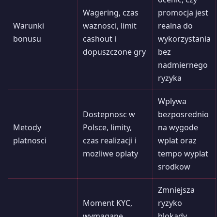
Wagering, czas
promocja jest
Warunki
waznosci, limit
realna do
bonusu
cashout i
wykorzystania
dopuszczone gry
bez
nadmiernego
ryzyka
Wplywa
Dostepnosc w
bezposrednio
Metody
Polsce, limity,
na wygode
platnosci
czas realizacji i
wplat oraz
mozliwe oplaty
tempo wyplat
srodkow
Zmniejsza
Moment KYC,
ryzyko
wymagane
blokady