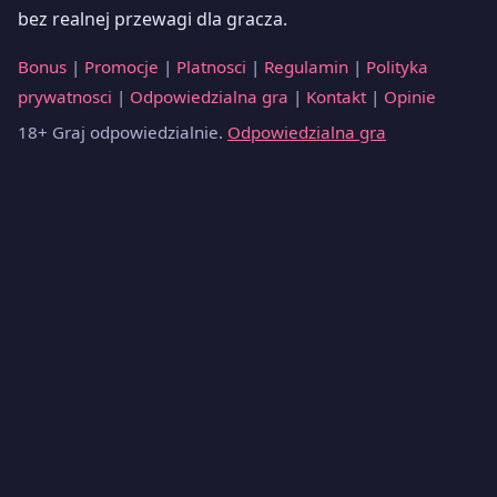
bez realnej przewagi dla gracza.
Bonus
|
Promocje
|
Platnosci
|
Regulamin
|
Polityka
prywatnosci
|
Odpowiedzialna gra
|
Kontakt
|
Opinie
18+ Graj odpowiedzialnie.
Odpowiedzialna gra