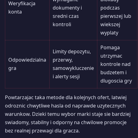
Weryfikacja
dokumenty i
podczas
konta
sredni czas
pierwszej lub
kontroli
wiekszej
wyplaty
Pomaga
Limity depozytu,
utrzymac
Odpowiedzialna
przerwy,
kontrole nad
gra
samowykluczenie
budzetem i
i alerty sesji
dlugoscia gry
Powtarzajac taka metode dla kolejnych ofert, latwiej
odroznic chwytliwe hasla od naprawde uzytecznych
warunkow. Dzieki temu wybor marki staje sie bardziej
swiadomy, stabilny i odporny na chwilowe promocje
bez realnej przewagi dla gracza.