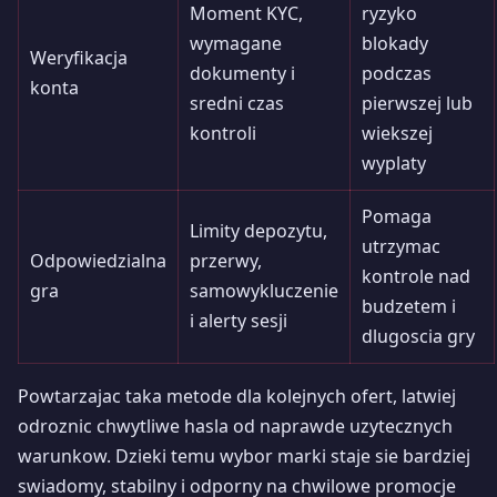
Moment KYC,
ryzyko
wymagane
blokady
Weryfikacja
dokumenty i
podczas
konta
sredni czas
pierwszej lub
kontroli
wiekszej
wyplaty
Pomaga
Limity depozytu,
utrzymac
Odpowiedzialna
przerwy,
kontrole nad
gra
samowykluczenie
budzetem i
i alerty sesji
dlugoscia gry
Powtarzajac taka metode dla kolejnych ofert, latwiej
odroznic chwytliwe hasla od naprawde uzytecznych
warunkow. Dzieki temu wybor marki staje sie bardziej
swiadomy, stabilny i odporny na chwilowe promocje