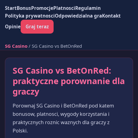
Start
Bonus
Promocje
Platnosci
Regulamin
Polityka prywatnosci
Odpowiedzialna gra
Kontakt
Opinie
Graj teraz
SG Casino
/ SG Casino vs BetOnRed
SG Casino vs BetOnRed:
praktyczne porownanie dla
graczy
Porownaj SG Casino i BetOnRed pod katem
bonusow, platnosci, wygody korzystania i
praktycznych roznic waznych dla graczy z
Polski.