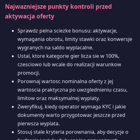
Najwazniejsze punkty kontroli przed
aktywacja oferty
Sprawdz pelna sciezke bonusu: aktywacje,
wymagania obrotu, limity stawki oraz konwersje
wygranych na saldo wyplacalne.
Ustal, ktore kategorie gier licza sie w 100%,
czesciowo lub wcale do realizacji warunkow
promocji.
Porownaj wartosc nominalna oferty z jej
wartoscia praktyczna po uwzglednieniu czasu,
limitow oraz maksymalnej wyplaty.
Zweryfikuj, kiedy operator wymaga KYC i jakie
dokumenty warto przygotowac jeszcze przed
pierwsza wyplata.
Stosuj stale kryteria porownania, aby decyzje o