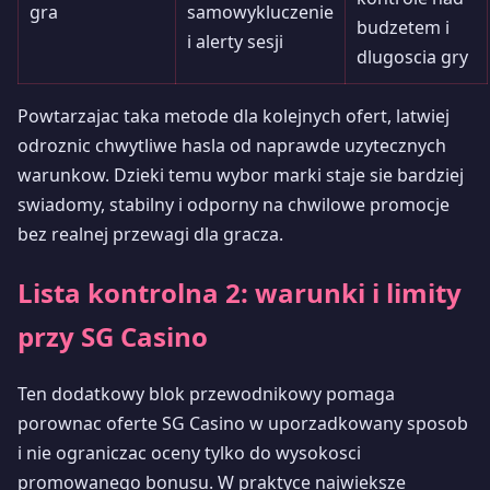
gra
samowykluczenie
budzetem i
i alerty sesji
dlugoscia gry
Powtarzajac taka metode dla kolejnych ofert, latwiej
odroznic chwytliwe hasla od naprawde uzytecznych
warunkow. Dzieki temu wybor marki staje sie bardziej
swiadomy, stabilny i odporny na chwilowe promocje
bez realnej przewagi dla gracza.
Lista kontrolna 2: warunki i limity
przy SG Casino
Ten dodatkowy blok przewodnikowy pomaga
porownac oferte SG Casino w uporzadkowany sposob
i nie ograniczac oceny tylko do wysokosci
promowanego bonusu. W praktyce najwieksze