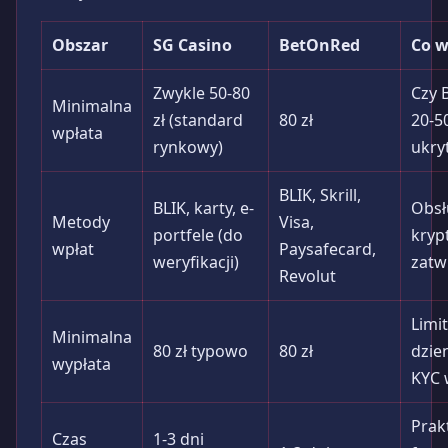
Obszar
SG Casino
BetOnRed
Co w
Zwykle 50-80
Czy 
Minimalna
zł (standard
80 zł
20-50
wpłata
rynkowy)
ukry
BLIK, Skrill,
BLIK, karty, e-
Obsł
Metody
Visa,
portfele (do
kryp
wpłat
Paysafecard,
weryfikacji)
zatw
Revolut
Limi
Minimalna
80 zł typowo
80 zł
dzie
wypłata
KYC
Prak
Czas
1-3 dni