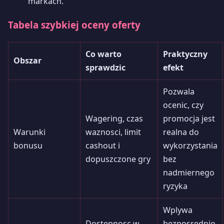
markach.
Tabela szybkiej oceny oferty
Co warto
Praktyczny
Obszar
sprawdzic
efekt
Pozwala
ocenic, czy
Wagering, czas
promocja jest
Warunki
waznosci, limit
realna do
bonusu
cashout i
wykorzystania
dopuszczone gry
bez
nadmiernego
ryzyka
Wplywa
Dostepnosc w
bezposrednio