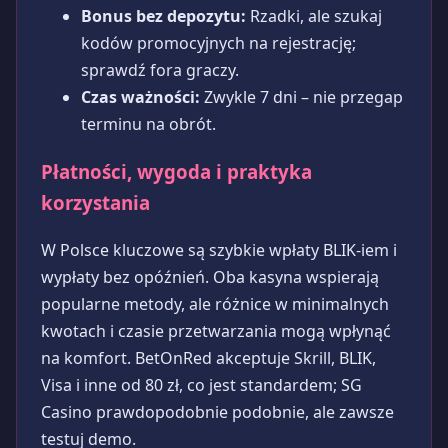
Bonus bez depozytu:
Rzadki, ale szukaj
kodów promocyjnych na rejestrację;
sprawdź fora graczy.
Czas ważności:
Zwykle 7 dni – nie przegap
terminu na obrót.
Płatności, wygoda i praktyka
korzystania
W Polsce kluczowe są szybkie wpłaty BLIK-iem i
wypłaty bez opóźnień. Oba kasyna wspierają
popularne metody, ale różnice w minimalnych
kwotach i czasie przetwarzania mogą wpłynąć
na komfort. BetOnRed akceptuje Skrill, BLIK,
Visa i inne od 80 zł, co jest standardem; SG
Casino prawdopodobnie podobnie, ale zawsze
testuj demo.