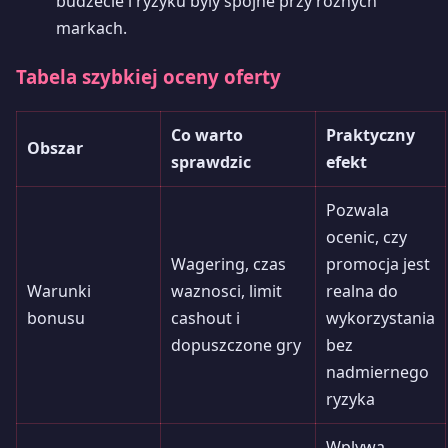
budzecie i ryzyku byly spojne przy roznych
markach.
Tabela szybkiej oceny oferty
Co warto
Praktyczny
Obszar
sprawdzic
efekt
Pozwala
ocenic, czy
Wagering, czas
promocja jest
Warunki
waznosci, limit
realna do
bonusu
cashout i
wykorzystania
dopuszczone gry
bez
nadmiernego
ryzyka
Wplywa