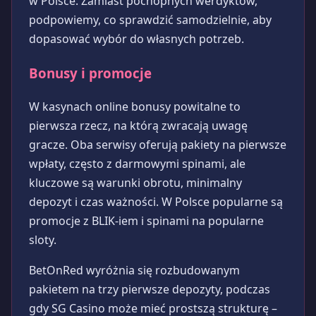
w Polsce. Zamiast pochopnych werdyktów,
podpowiemy, co sprawdzić samodzielnie, aby
dopasować wybór do własnych potrzeb.
Bonusy i promocje
W kasynach online bonusy powitalne to
pierwsza rzecz, na którą zwracają uwagę
gracze. Oba serwisy oferują pakiety na pierwsze
wpłaty, często z darmowymi spinami, ale
kluczowe są warunki obrotu, minimalny
depozyt i czas ważności. W Polsce popularne są
promocje z BLIK-iem i spinami na popularne
sloty.
BetOnRed wyróżnia się rozbudowanym
pakietem na trzy pierwsze depozyty, podczas
gdy SG Casino może mieć prostszą strukturę –