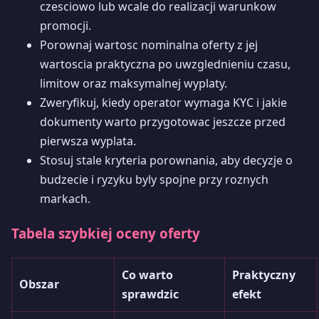
czesciowo lub wcale do realizacji warunkow
promocji.
Porownaj wartosc nominalna oferty z jej
wartoscia praktyczna po uwzglednieniu czasu,
limitow oraz maksymalnej wyplaty.
Zweryfikuj, kiedy operator wymaga KYC i jakie
dokumenty warto przygotowac jeszcze przed
pierwsza wyplata.
Stosuj stale kryteria porownania, aby decyzje o
budzecie i ryzyku byly spojne przy roznych
markach.
Tabela szybkiej oceny oferty
Co warto
Praktyczny
Obszar
sprawdzic
efekt