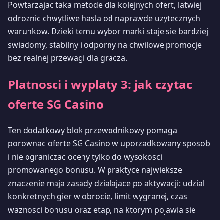
Powtarzajac taka metode dla kolejnych ofert, latwiej
odroznic chwytliwe hasla od naprawde uzytecznych
warunkow. Dzieki temu wybor marki staje sie bardziej
swiadomy, stabilny i odporny na chwilowe promocje
bez realnej przewagi dla gracza.
Platnosci i wyplaty 3: jak czytac
oferte SG Casino
Ten dodatkowy blok przewodnikowy pomaga
porownac oferte SG Casino w uporzadkowany sposob
i nie ograniczac oceny tylko do wysokosci
promowanego bonusu. W praktyce najwieksze
znaczenie maja zasady dzialajace po aktywacji: udzial
konkretnych gier w obrocie, limit wygranej, czas
waznosci bonusu oraz etap, na ktorym pojawia sie