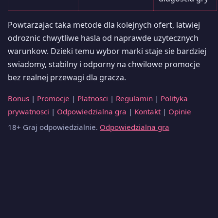
Powtarzajac taka metode dla kolejnych ofert, latwiej
odroznic chwytliwe hasla od naprawde uzytecznych
warunkow. Dzieki temu wybor marki staje sie bardziej
swiadomy, stabilny i odporny na chwilowe promocje
bez realnej przewagi dla gracza.
Bonus
|
Promocje
|
Platnosci
|
Regulamin
|
Polityka
prywatnosci
|
Odpowiedzialna gra
|
Kontakt
|
Opinie
18+ Graj odpowiedzialnie.
Odpowiedzialna gra