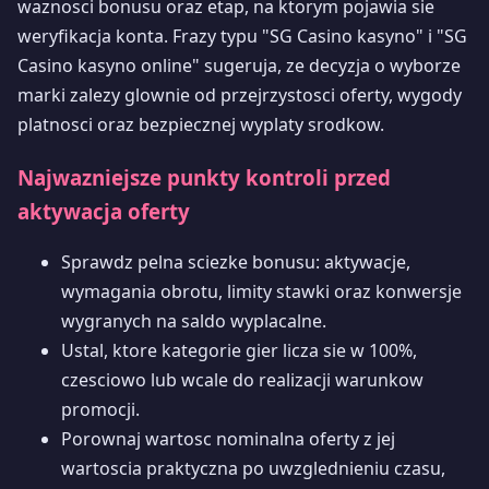
waznosci bonusu oraz etap, na ktorym pojawia sie
weryfikacja konta. Frazy typu "SG Casino kasyno" i "SG
Casino kasyno online" sugeruja, ze decyzja o wyborze
marki zalezy glownie od przejrzystosci oferty, wygody
platnosci oraz bezpiecznej wyplaty srodkow.
Najwazniejsze punkty kontroli przed
aktywacja oferty
Sprawdz pelna sciezke bonusu: aktywacje,
wymagania obrotu, limity stawki oraz konwersje
wygranych na saldo wyplacalne.
Ustal, ktore kategorie gier licza sie w 100%,
czesciowo lub wcale do realizacji warunkow
promocji.
Porownaj wartosc nominalna oferty z jej
wartoscia praktyczna po uwzglednieniu czasu,