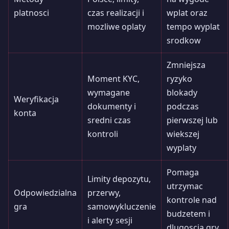
platnosci
czas realizacji i
wplat oraz
mozliwe oplaty
tempo wyplat
srodkow
Zmniejsza
Moment KYC,
ryzyko
wymagane
blokady
Weryfikacja
dokumenty i
podczas
konta
sredni czas
pierwszej lub
kontroli
wiekszej
wyplaty
Pomaga
Limity depozytu,
utrzymac
Odpowiedzialna
przerwy,
kontrole nad
gra
samowykluczenie
budzetem i
i alerty sesji
dlugoscia gry