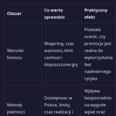
Co warto
Praktyczny
Obszar
sprawdzic
efekt
Pozwala
ocenic, czy
Wagering, czas
promocja jest
Warunki
waznosci, limit
realna do
bonusu
cashout i
wykorzystania
dopuszczone gry
bez
nadmiernego
ryzyka
Wplywa
Dostepnosc w
bezposrednio
Metody
Polsce, limity,
na wygode
platnosci
czas realizacji i
wplat oraz