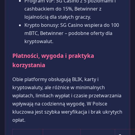
Program VIP: SG Casino z 5 poziomami i
cashbackiem do 15%, Betwinner z
lojalnością dla stałych graczy.
Krypto bonusy: SG Casino wspiera do 100
mBTC, Betwinner – podobne oferty dla
kryptowalut.
Płatności, wygoda i praktyka
korzystania
Obie platformy obsługują BLIK, karty i
kryptowaluty, ale różnice w minimalnych
wpłatach, limitach wypłat i czasie przetwarzania
wpływają na codzienną wygodę. W Polsce
kluczowa jest szybka weryfikacja i brak ukrytych
opłat.