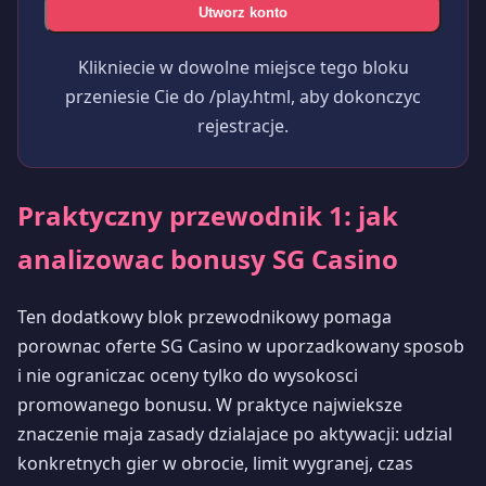
Utworz konto
Klikniecie w dowolne miejsce tego bloku
przeniesie Cie do /play.html, aby dokonczyc
rejestracje.
Praktyczny przewodnik 1: jak
analizowac bonusy SG Casino
Ten dodatkowy blok przewodnikowy pomaga
porownac oferte SG Casino w uporzadkowany sposob
i nie ograniczac oceny tylko do wysokosci
promowanego bonusu. W praktyce najwieksze
znaczenie maja zasady dzialajace po aktywacji: udzial
konkretnych gier w obrocie, limit wygranej, czas