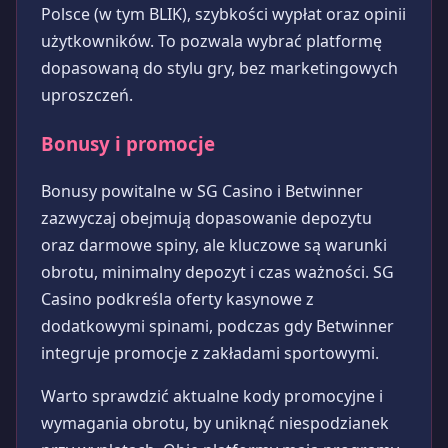
Polsce (w tym BLIK), szybkości wypłat oraz opinii
użytkowników. To pozwala wybrać platformę
dopasowaną do stylu gry, bez marketingowych
uproszczeń.
Bonusy i promocje
Bonusy powitalne w SG Casino i Betwinner
zazwyczaj obejmują dopasowanie depozytu
oraz darmowe spiny, ale kluczowe są warunki
obrotu, minimalny depozyt i czas ważności. SG
Casino podkreśla oferty kasynowe z
dodatkowymi spinami, podczas gdy Betwinner
integruje promocje z zakładami sportowymi.
Warto sprawdzić aktualne kody promocyjne i
wymagania obrotu, by uniknąć niespodzianek