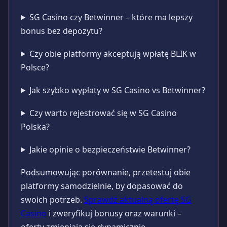
SG Casino czy Betwinner – które ma lepszy
bonus bez depozytu?
Czy obie platformy akceptują wpłatę BLIK w
Polsce?
Jak szybko wypłaty w SG Casino vs Betwinner?
Czy warto rejestrować się w SG Casino
Polska?
Jakie opinie o bezpieczeństwie Betwinner?
Podsumowując porównanie, przetestuj obie
platformy samodzielnie, by dopasować do
swoich potrzeb.
Sprawdź aktualną ofertę SG
Casino
i zweryfikuj bonusy oraz warunki –
oferty zmieniają się dynamicznie.