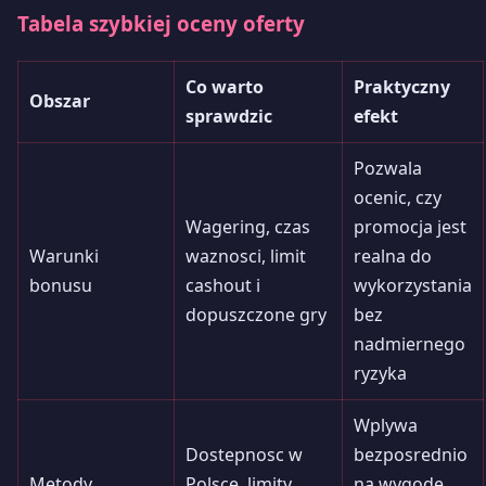
Tabela szybkiej oceny oferty
Co warto
Praktyczny
Obszar
sprawdzic
efekt
Pozwala
ocenic, czy
Wagering, czas
promocja jest
Warunki
waznosci, limit
realna do
bonusu
cashout i
wykorzystania
dopuszczone gry
bez
nadmiernego
ryzyka
Wplywa
Dostepnosc w
bezposrednio
Metody
Polsce, limity,
na wygode