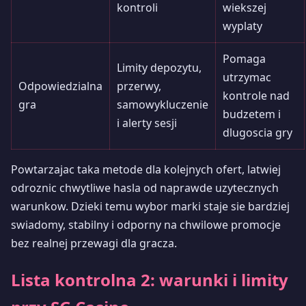
kontroli
wiekszej
wyplaty
Pomaga
Limity depozytu,
utrzymac
Odpowiedzialna
przerwy,
kontrole nad
gra
samowykluczenie
budzetem i
i alerty sesji
dlugoscia gry
Powtarzajac taka metode dla kolejnych ofert, latwiej
odroznic chwytliwe hasla od naprawde uzytecznych
warunkow. Dzieki temu wybor marki staje sie bardziej
swiadomy, stabilny i odporny na chwilowe promocje
bez realnej przewagi dla gracza.
Lista kontrolna 2: warunki i limity