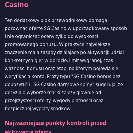
Casino
Ten dodatkowy blok przewodnikowy pomaga
porownac oferte SG Casino w uporzadkowany sposob
i nie ograniczac oceny tylko do wysokosci
promowanego bonusu. W praktyce najwieksze
znaczenie maja zasady dzialajace po aktywacji: udzial
konkretnych gier w obrocie, limit wygranej, czas
waznosci bonusu oraz etap, na ktorym pojawia sie
weryfikacja konta. Frazy typu "SG Casino bonus bez
depozytu" i "SG Casino darmowe spiny" sugeruja, ze
decyzja o wyborze marki zalezy glownie od
przejrzystosci oferty, wygody platnosci oraz
bezpiecznej wyplaty srodkow.
Najwazniejsze punkty kontroli przed
aktywacja oferty