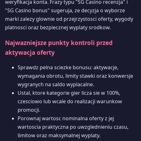
weryfikacja konta. Frazy typu "SG Casino recenzja" i
"SG Casino bonus" sugeruja, ze decyzja o wyborze
marki zalezy glownie od przejrzystosci oferty, wygody
platnosci oraz bezpiecznej wyplaty srodkow.
Najwazniejsze punkty kontroli przed
aktywacja oferty
Sprawdz pelna sciezke bonusu: aktywacje,
wymagania obrotu, limity stawki oraz konwersje
wygranych na saldo wyplacalne.
Ustal, ktore kategorie gier licza sie w 100%,
czesciowo lub wcale do realizacji warunkow
promocji.
Porownaj wartosc nominalna oferty z jej
wartoscia praktyczna po uwzglednieniu czasu,
limitow oraz maksymalnej wyplaty.