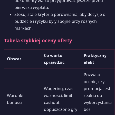
dokumenty warto przygotowac jeszcze przed
pierwsza wyplata.
Stosuj stale kryteria porownania, aby decyzje o
budzecie i ryzyku byly spojne przy roznych
markach.
Tabela szybkiej oceny oferty
Co warto
Praktyczny
Obszar
sprawdzic
efekt
Pozwala
ocenic, czy
Wagering, czas
promocja jest
Warunki
waznosci, limit
realna do
bonusu
cashout i
wykorzystania
dopuszczone gry
bez