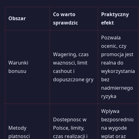
Co warto
Praktyczny
Obszar
sprawdzic
efekt
Pozwala
ocenic, czy
Wagering, czas
promocja jest
Warunki
waznosci, limit
realna do
bonusu
cashout i
wykorzystania
dopuszczone gry
bez
nadmiernego
ryzyka
Wplywa
Dostepnosc w
bezposrednio
Metody
Polsce, limity,
na wygode
platnosci
czas realizacji i
wplat oraz