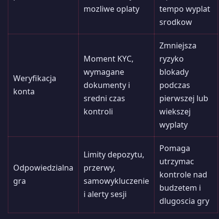
mozliwe oplaty
tempo wyplat
srodkow
Zmniejsza
Moment KYC,
ryzyko
wymagane
blokady
Weryfikacja
dokumenty i
podczas
konta
sredni czas
pierwszej lub
kontroli
wiekszej
wyplaty
Pomaga
Limity depozytu,
utrzymac
Odpowiedzialna
przerwy,
kontrole nad
gra
samowykluczenie
budzetem i
i alerty sesji
dlugoscia gry