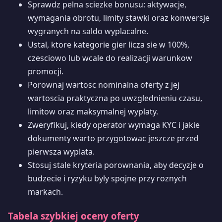
Sprawdz pelna sciezke bonusu: aktywacje,
wymagania obrotu, limity stawki oraz konwersje
wygranych na saldo wyplacalne.
Ustal, ktore kategorie gier licza sie w 100%,
czesciowo lub wcale do realizacji warunkow
promocji.
Porownaj wartosc nominalna oferty z jej
wartoscia praktyczna po uwzglednieniu czasu,
limitow oraz maksymalnej wyplaty.
Zweryfikuj, kiedy operator wymaga KYC i jakie
dokumenty warto przygotowac jeszcze przed
pierwsza wyplata.
Stosuj stale kryteria porownania, aby decyzje o
budzecie i ryzyku byly spojne przy roznych
markach.
Tabela szybkiej oceny oferty