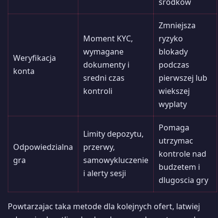
srodkow
Zmniejsza
Moment KYC,
ryzyko
wymagane
blokady
Weryfikacja
dokumenty i
podczas
konta
sredni czas
pierwszej lub
kontroli
wiekszej
wyplaty
Pomaga
Limity depozytu,
utrzymac
Odpowiedzialna
przerwy,
kontrole nad
gra
samowykluczenie
budzetem i
i alerty sesji
dlugoscia gry
Powtarzajac taka metode dla kolejnych ofert, latwiej