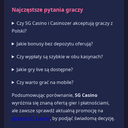
Najczęstsze pytania graczy
Czy SG Casino i Casinozer akceptują graczy z
Polski?
Jakie bonusy bez depozytu oferują?
Czy wypłaty są szybkie w obu kasynach?
Jakie gry live są dostępne?
Czy warto grać na mobile?
Podsumowując porównanie,
SG Casino
wyróżnia się znaną ofertą gier i płatnościami,
ale zawsze sprawdź aktualną promocję na
stronie SG Casino
, by podjąć świadomą decyzję.