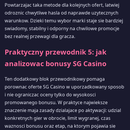
Powtarzajac taka metode dla kolejnych ofert, latwiej
odroznic chwytliwe hasla od naprawde uzytecznych
warunkow. Dzieki temu wybor marki staje sie bardziej
swiadomy, stabilny i odporny na chwilowe promocje
bez realnej przewagi dla gracza.
Praktyczny przewodnik 5: jak
analizowac bonusy SG Casino
Ten dodatkowy blok przewodnikowy pomaga
porownac oferte SG Casino w uporzadkowany sposob
i nie ograniczac oceny tylko do wysokosci
promowanego bonusu. W praktyce najwieksze
znaczenie maja zasady dzialajace po aktywacji: udzial
konkretnych gier w obrocie, limit wygranej, czas
waznosci bonusu oraz etap, na ktorym pojawia sie