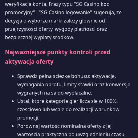
weryfikacja konta. Frazy typu "SG Casino kod
promocyjny" i "SG Casino logowanie" sugeruja, ze
decyzja o wyborze marki zalezy glownie od
przejrzystosci oferty, wygody platnosci oraz
bezpiecznej wyplaty srodkow.
Najwazniejsze punkty kontroli przed
aktywacja oferty
Sprawdz pelna sciezke bonusu: aktywacje,
wymagania obrotu, limity stawki oraz konwersje
wygranych na saldo wyplacalne.
Ustal, ktore kategorie gier licza sie w 100%,
czesciowo lub wcale do realizacji warunkow
promocji.
Porownaj wartosc nominalna oferty z jej
wartoscia praktyczna po uwzglednieniu czasu,