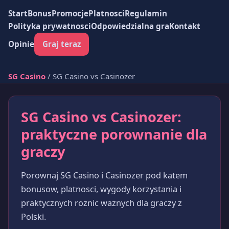
Start
Bonus
Promocje
Platnosci
Regulamin
Polityka prywatnosci
Odpowiedzialna gra
Kontakt
Opinie
Graj teraz
SG Casino
/ SG Casino vs Casinozer
SG Casino vs Casinozer:
praktyczne porownanie dla
graczy
Porownaj SG Casino i Casinozer pod katem
bonusow, platnosci, wygody korzystania i
praktycznych roznic waznych dla graczy z
Polski.