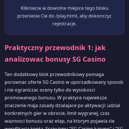
Klikniecie w dowolne miejsce tego bloku
przeniesie Cie do /play.html, aby dokonczyc
rejestracje.
Praktyczny przewodnik 1: jak
analizowac bonusy SG Casino
Ten dodatkowy blok przewodnikowy pomaga
porownac oferte SG Casino w uporzadkowany sposob
i nie ograniczac oceny tylko do wysokosci
promowanego bonusu. W praktyce najwieksze
znaczenie maja zasady dzialajace po aktywacji: udzial
konkretnych gier w obrocie, limit wygranej, czas
waznosci bonusu oraz etap, na ktorym pojawia sie
weryfikacja konta. Frazy typu "SG Casino kasyno" i "SG