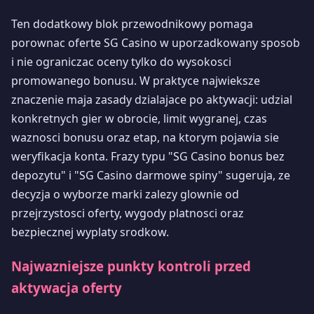
Ten dodatkowy blok przewodnikowy pomaga
porownac oferte SG Casino w uporzadkowany sposob
i nie ograniczac oceny tylko do wysokosci
promowanego bonusu. W praktyce najwieksze
znaczenie maja zasady dzialajace po aktywacji: udzial
konkretnych gier w obrocie, limit wygranej, czas
waznosci bonusu oraz etap, na ktorym pojawia sie
weryfikacja konta. Frazy typu "SG Casino bonus bez
depozytu" i "SG Casino darmowe spiny" sugeruja, ze
decyzja o wyborze marki zalezy glownie od
przejrzystosci oferty, wygody platnosci oraz
bezpiecznej wyplaty srodkow.
Najwazniejsze punkty kontroli przed
aktywacja oferty