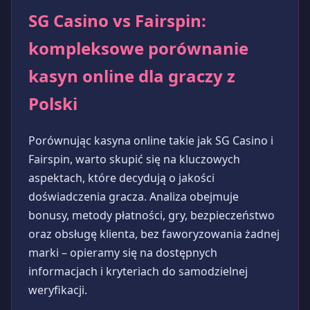
SG Casino vs Fairspin:
kompleksowe porównanie
kasyn online dla graczy z
Polski
Porównując kasyna online takie jak SG Casino i
Fairspin, warto skupić się na kluczowych
aspektach, które decydują o jakości
doświadczenia gracza. Analiza obejmuje
bonusy, metody płatności, gry, bezpieczeństwo
oraz obsługę klienta, bez faworyzowania żadnej
marki – opieramy się na dostępnych
informacjach i kryteriach do samodzielnej
weryfikacji.