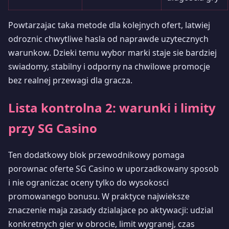
Powtarzajac taka metode dla kolejnych ofert, latwiej
odroznic chwytliwe hasla od naprawde uzytecznych
warunkow. Dzieki temu wybor marki staje sie bardziej
swiadomy, stabilny i odporny na chwilowe promocje
bez realnej przewagi dla gracza.
Lista kontrolna 2: warunki i limity
przy SG Casino
Ten dodatkowy blok przewodnikowy pomaga
porownac oferte SG Casino w uporzadkowany sposob
i nie ograniczac oceny tylko do wysokosci
promowanego bonusu. W praktyce najwieksze
znaczenie maja zasady dzialajace po aktywacji: udzial
konkretnych gier w obrocie, limit wygranej, czas