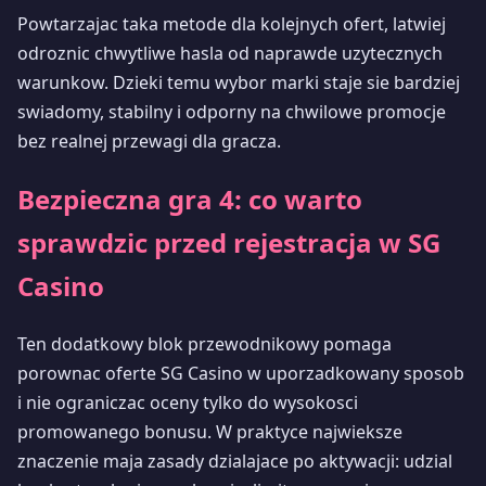
Powtarzajac taka metode dla kolejnych ofert, latwiej
odroznic chwytliwe hasla od naprawde uzytecznych
warunkow. Dzieki temu wybor marki staje sie bardziej
swiadomy, stabilny i odporny na chwilowe promocje
bez realnej przewagi dla gracza.
Bezpieczna gra 4: co warto
sprawdzic przed rejestracja w SG
Casino
Ten dodatkowy blok przewodnikowy pomaga
porownac oferte SG Casino w uporzadkowany sposob
i nie ograniczac oceny tylko do wysokosci
promowanego bonusu. W praktyce najwieksze
znaczenie maja zasady dzialajace po aktywacji: udzial