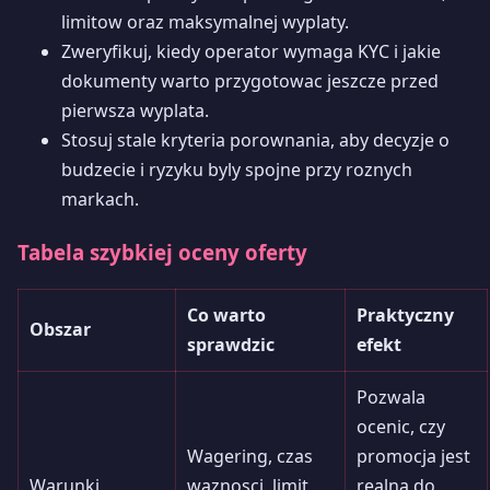
limitow oraz maksymalnej wyplaty.
Zweryfikuj, kiedy operator wymaga KYC i jakie
dokumenty warto przygotowac jeszcze przed
pierwsza wyplata.
Stosuj stale kryteria porownania, aby decyzje o
budzecie i ryzyku byly spojne przy roznych
markach.
Tabela szybkiej oceny oferty
Co warto
Praktyczny
Obszar
sprawdzic
efekt
Pozwala
ocenic, czy
Wagering, czas
promocja jest
Warunki
waznosci, limit
realna do