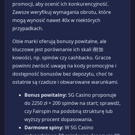
promocji, aby ocenić ich konkurencyjność.
Zawsze weryfikuj wymagania obrotu, które
mogą wynosić nawet 40x w niektórych
przypadkach.
Obie marki oferują bonusy powitalne, ale
kluczowe jest porównanie ich skali i附加
kowości, np. spinów czy cashbacku. Gracze
powinni zwrócić uwagę na kody promocyjne i
dostępność bonusów bez depozytu, choć te
ostatnie są rzadsze i obwarowane warunkami.
Bonus powitalny:
SG Casino proponuje
do 2250 zł + 200 spinów na start; sprawdź,
czy Fairspin ma podobną strukturę lub
wyższy procent dopasowania.
Darmowe spiny:
W SG Casino