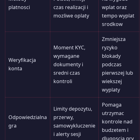
platnosci
czas realizacji i
wplat oraz
mozliwe oplaty
tempo wyplat
srodkow
Zmniejsza
Moment KYC,
ryzyko
wymagane
blokady
Weryfikacja
dokumenty i
podczas
konta
sredni czas
pierwszej lub
kontroli
wiekszej
wyplaty
Pomaga
Limity depozytu,
utrzymac
Odpowiedzialna
przerwy,
kontrole nad
gra
samowykluczenie
budzetem i
i alerty sesji
dlugoscia gry