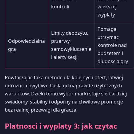
kontroli
wiekszej
wyplaty
Pomaga
Limity depozytu,
utrzymac
Odpowiedzialna
przerwy,
kontrole nad
gra
samowykluczenie
budzetem i
i alerty sesji
dlugoscia gry
Powtarzajac taka metode dla kolejnych ofert, latwiej
odroznic chwytliwe hasla od naprawde uzytecznych
warunkow. Dzieki temu wybor marki staje sie bardziej
swiadomy, stabilny i odporny na chwilowe promocje
bez realnej przewagi dla gracza.
Platnosci i wyplaty 3: jak czytac