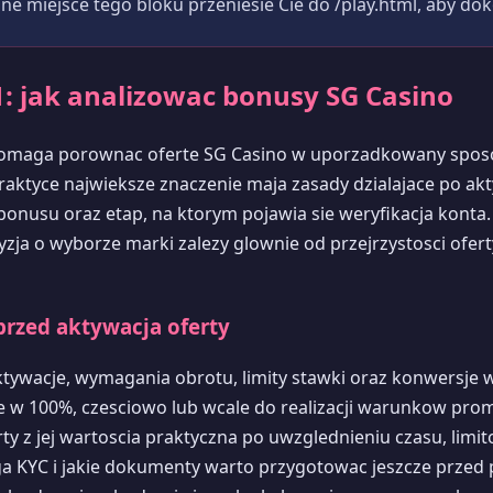
ne miejsce tego bloku przeniesie Cie do /play.html, aby dok
: jak analizowac bonusy SG Casino
maga porownac oferte SG Casino w uporzadkowany sposob 
tyce najwieksze znaczenie maja zasady dzialajace po akty
 bonusu oraz etap, na ktorym pojawia sie weryfikacja konta.
yzja o wyborze marki zalezy glownie od przejrzystosci ofer
przed aktywacja oferty
tywacje, wymagania obrotu, limity stawki oraz konwersje 
 sie w 100%, czesciowo lub wcale do realizacji warunkow prom
y z jej wartoscia praktyczna po uwzglednieniu czasu, limi
a KYC i jakie dokumenty warto przygotowac jeszcze przed 