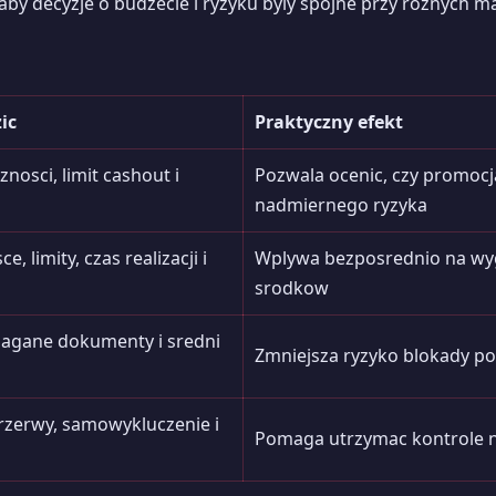
 aby decyzje o budzecie i ryzyku byly spojne przy roznych m
ic
Praktyczny efekt
nosci, limit cashout i
Pozwala ocenic, czy promocj
nadmiernego ryzyka
, limity, czas realizacji i
Wplywa bezposrednio na wy
srodkow
gane dokumenty i sredni
Zmniejsza ryzyko blokady po
przerwy, samowykluczenie i
Pomaga utrzymac kontrole n