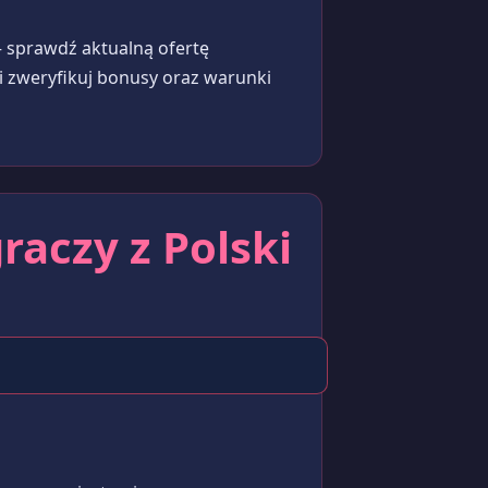
– sprawdź aktualną ofertę
i zweryfikuj bonusy oraz warunki
raczy z Polski