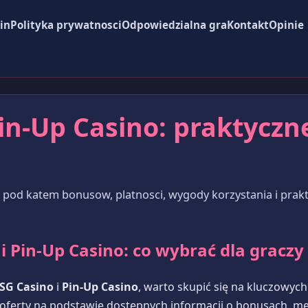
in
Polityka prywatnosci
Odpowiedzialna gra
Kontakt
Opinie
Pin-Up Casino: praktycz
 pod katem bonusow, platnosci, wygody korzystania i prak
 Pin-Up Casino: co wybrać dla graczy 
SG Casino
i
Pin-Up Casino
, warto skupić się na kluczowyc
oferty na podstawie dostępnych informacji o bonusach, me