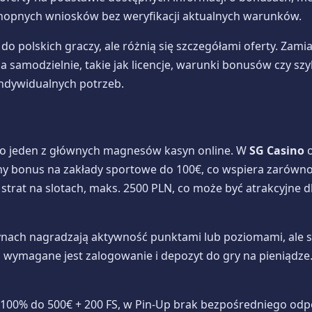
chopnych wniosków bez weryfikacji aktualnych warunków.
 do polskich graczy, ale różnią się szczegółami oferty. Zam
 samodzielnie, takie jak licencje, warunki bonusów czy sz
ndywidualnych potrzeb.
 to jeden z głównych magnesów kasyn online. W
SG Casino
o
y bonus na zakłady sportowe do 100€, co wspiera zarówno f
trat na slotach, maks. 2500 PLN, co może być atrakcyjne d
nach nagradzają aktywność punktami lub poziomami, ale sz
-Up wymagane jest zalogowanie i depozyt do gry na pieniądz
 100% do 500€ + 200 FS, w Pin-Up brak bezpośredniego odp