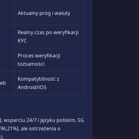
Aktualny próg i waluty
Realny czas po weryfikacji
KYC
Proces weryfikacji
tożsamości
Kompatybilność z
web
Android/iOS
, wsparciu 24/7 i języku polskim. SG
96,21%), ale ostrzeżenia o
i.