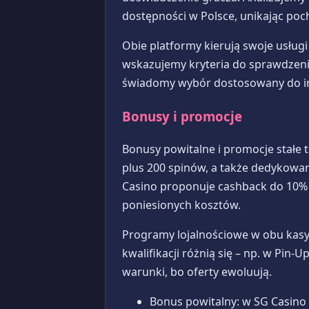
dostępności w Polsce, unikając po
Obie platformy kierują swoje usługi
wskazujemy kryteria do sprawdzenia
świadomy wybór dostosowany do i
Bonusy i promocje
Bonusy powitalne i promocje stałe
plus 200 spinów, a także dedykowan
Casino proponuje cashback do 10% s
poniesionych kosztów.
Programy lojalnościowe w obu kasy
kwalifikacji różnią się – np. w Pin
warunki, bo oferty ewoluują.
Bonus powitalny: w SG Casino