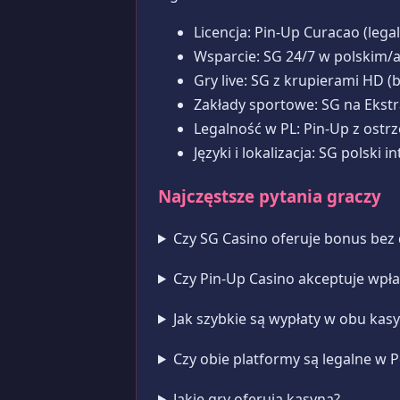
Licencja: Pin-Up Curacao (lega
Wsparcie: SG 24/7 w polskim/a
Gry live: SG z krupierami HD (
Zakłady sportowe: SG na Ekstr
Legalność w PL: Pin-Up z ostrz
Języki i lokalizacja: SG polski 
Najczęstsze pytania graczy
Czy SG Casino oferuje bonus bez
Czy Pin-Up Casino akceptuje wpła
Jak szybkie są wypłaty w obu kas
Czy obie platformy są legalne w P
Jakie gry oferują kasyna?