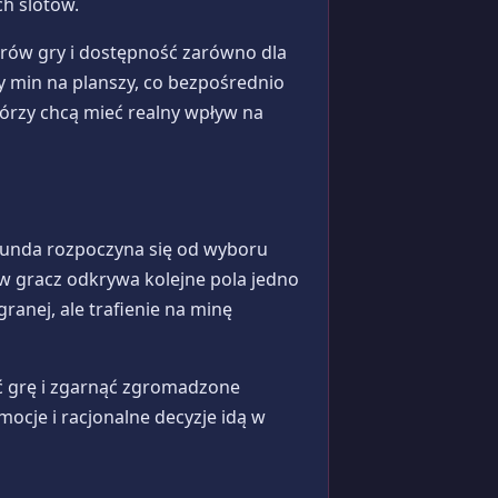
h slotów.
trów gry i dostępność zarówno dla
by min na planszy, co bezpośrednio
órzy chcą mieć realny wpływ na
 runda rozpoczyna się od wyboru
ów gracz odkrywa kolejne pola jedno
anej, ale trafienie na minę
ć grę i zgarnąć zgromadzone
ocje i racjonalne decyzje idą w