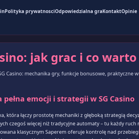
in
Polityka prywatnosci
Odpowiedzialna gra
Kontakt
Opinie
ino: jak grac i co warto
SG Casino: mechanika gry, funkcje bonusowe, praktyczne ws
pełna emocji i strategii w SG Casino
 która łączy prostotę mechaniki z głęboką strategią decyzy
ch czegoś więcej niż tradycyjne automaty – tu każdy ruch m
owana klasycznym Saperem oferuje kontrolę nad przebieg