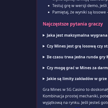
Testuj grę w wersji demo, jeśl
Pamiętaj, że wyniki są losowe
Najczęstsze pytania graczy
Jaka jest maksymalna wygrana
Czy Mines jest grą losową czy s
Ile czasu trwa jedna runda gry 
Czy mogę grać w Mines za darm
Jakie są limity zakładów w grze
Gra Mines w SG Casino to doskonały
Kombinacja prostej mechaniki, pote
wyjątkową na rynku. Jeśli jesteś go