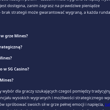
i jest dostępna, zanim zagrasz na prawdziwe pieniądze
 – brak strategii może gwarantować wygraną, a każda runda 
 w grze Mines?
trategiczną?
Mines?
o w SG Casino?
 Mines?
 wybór dla graczy szukających czegoś pomiędzy tradycyjny
ncjału wysokich wygranych i możliwości strategicznego wpł
tów spróbować swoich sił w grze pełnej emocji i napięcia,
za