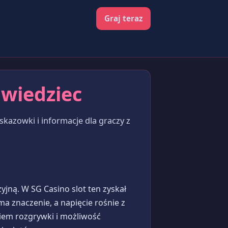
Graj teraz
 wiedziec
kazowki i informacje dla graczy z
jną. W SG Casino slot ten zyskał
a znaczenie, a napięcie rośnie z
iem rozgrywki i możliwość