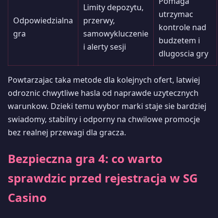
Pomaga
Limity depozytu,
utrzymac
Odpowiedzialna
przerwy,
kontrole nad
gra
samowykluczenie
budzetem i
i alerty sesji
dlugoscia gry
Powtarzajac taka metode dla kolejnych ofert, latwiej
odroznic chwytliwe hasla od naprawde uzytecznych
warunkow. Dzieki temu wybor marki staje sie bardziej
swiadomy, stabilny i odporny na chwilowe promocje
bez realnej przewagi dla gracza.
Bezpieczna gra 4: co warto
sprawdzic przed rejestracja w SG
Casino