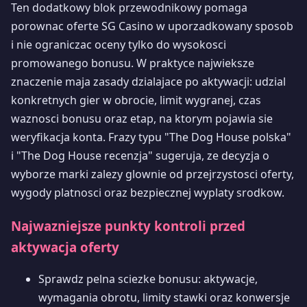
Ten dodatkowy blok przewodnikowy pomaga
porownac oferte SG Casino w uporzadkowany sposob
i nie ograniczac oceny tylko do wysokosci
promowanego bonusu. W praktyce najwieksze
znaczenie maja zasady dzialajace po aktywacji: udzial
konkretnych gier w obrocie, limit wygranej, czas
waznosci bonusu oraz etap, na ktorym pojawia sie
weryfikacja konta. Frazy typu "The Dog House polska"
i "The Dog House recenzja" sugeruja, ze decyzja o
wyborze marki zalezy glownie od przejrzystosci oferty,
wygody platnosci oraz bezpiecznej wyplaty srodkow.
Najwazniejsze punkty kontroli przed
aktywacja oferty
Sprawdz pelna sciezke bonusu: aktywacje,
wymagania obrotu, limity stawki oraz konwersje