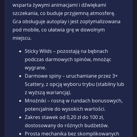
wsparta żywymi animacjami i dźwiękami
szczekania, co buduje przyjemną atmosferę.
Gra obsługuje autoplay i jest zoptymalizowana
pod mobile, co ułatwia grę w dowolnym
miejscu.
Sticky Wilds – pozostają na bębnach
podczas darmowych spinów, mnożąc
wygrane.
Darmowe spiny – uruchamiane przez 3+
Scattery, z opcją wyboru trybu (stabilny lub
z wyższą wariancją).
Mnożniki – rosną w rundach bonusowych,
potencjalnie do wysokich wartości.
Zakres stawek od 0,20 zł do 100 zł,
dostosowany do różnych budżetów.
Prosta mechanika bez skomplikowanych