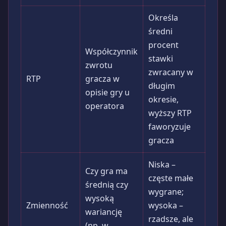
Określa
średni
procent
Współczynnik
stawki
zwrotu
zwracany w
RTP
gracza w
długim
opisie gry u
okresie,
operatora
wyższy RTP
faworyzuje
gracza
Niska –
Czy gra ma
częste małe
średnią czy
wygrane;
wysoką
Zmienność
wysoka –
wariancję
rzadsze, ale
(np. w