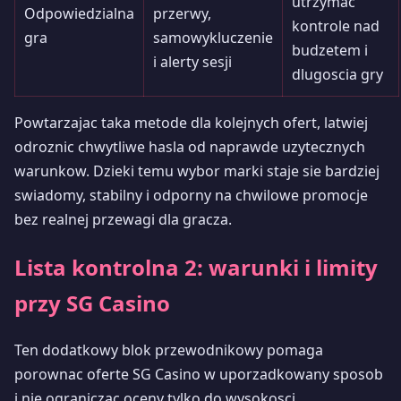
utrzymac
Odpowiedzialna
przerwy,
kontrole nad
gra
samowykluczenie
budzetem i
i alerty sesji
dlugoscia gry
Powtarzajac taka metode dla kolejnych ofert, latwiej
odroznic chwytliwe hasla od naprawde uzytecznych
warunkow. Dzieki temu wybor marki staje sie bardziej
swiadomy, stabilny i odporny na chwilowe promocje
bez realnej przewagi dla gracza.
Lista kontrolna 2: warunki i limity
przy SG Casino
Ten dodatkowy blok przewodnikowy pomaga
porownac oferte SG Casino w uporzadkowany sposob
i nie ograniczac oceny tylko do wysokosci