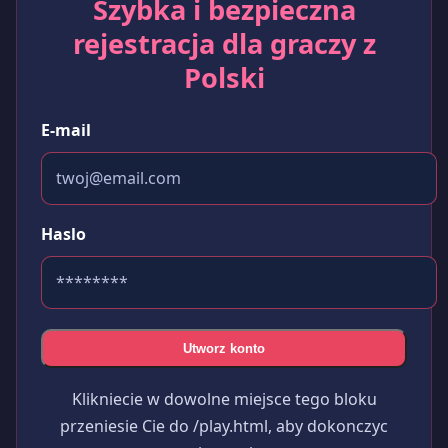
Szybka i bezpieczna
rejestracja dla graczy z
Polski
E-mail
Haslo
Utworz konto
Klikniecie w dowolne miejsce tego bloku
przeniesie Cie do /play.html, aby dokonczyc