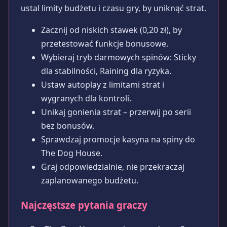
ustal limity budżetu i czasu gry, by uniknąć strat.
Zacznij od niskich stawek (0,20 zł), by
przetestować funkcje bonusowe.
Wybieraj tryb darmowych spinów: Sticky
dla stabilności, Raining dla ryzyka.
Ustaw autoplay z limitami strat i
wygranych dla kontroli.
Unikaj gonienia strat – przerwij po serii
bez bonusów.
Sprawdzaj promocje kasyna na spiny do
The Dog House.
Graj odpowiedzialnie, nie przekraczaj
zaplanowanego budżetu.
Najczęstsze pytania graczy