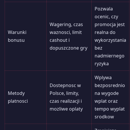
Pozwala
ocenic, czy
Wagering, czas
promocja jest
Warunki
waznosci, limit
realna do
bonusu
cashout i
wykorzystania
dopuszczone gry
bez
nadmiernego
ryzyka
Wplywa
Dostepnosc w
bezposrednio
Metody
Polsce, limity,
na wygode
platnosci
czas realizacji i
wplat oraz
mozliwe oplaty
tempo wyplat
srodkow