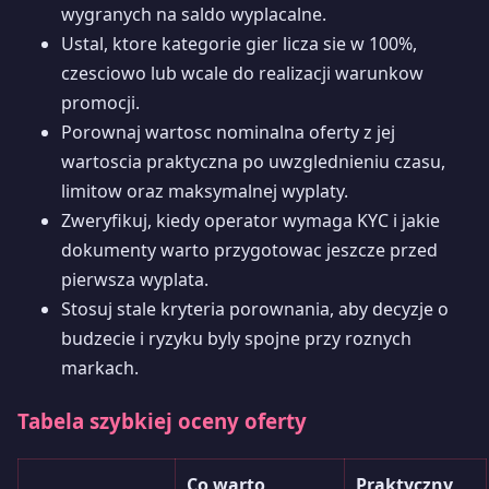
wygranych na saldo wyplacalne.
Ustal, ktore kategorie gier licza sie w 100%,
czesciowo lub wcale do realizacji warunkow
promocji.
Porownaj wartosc nominalna oferty z jej
wartoscia praktyczna po uwzglednieniu czasu,
limitow oraz maksymalnej wyplaty.
Zweryfikuj, kiedy operator wymaga KYC i jakie
dokumenty warto przygotowac jeszcze przed
pierwsza wyplata.
Stosuj stale kryteria porownania, aby decyzje o
budzecie i ryzyku byly spojne przy roznych
markach.
Tabela szybkiej oceny oferty
Co warto
Praktyczny