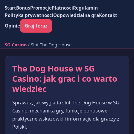
Start
Bonus
Promocje
Platnosci
Regulamin
Polityka prywatnosci
Odpowiedzialna gra
Kontakt
Opinie
Graj teraz
SG Casino
/ Slot The Dog House
The Dog House w SG
Casino: jak grac i co warto
wiedziec
Sprawdz, jak wyglada slot The Dog House w SG
Casino: mechanika gry, funkcje bonusowe,
praktyczne wskazowki i informacje dla graczy z
Polski.