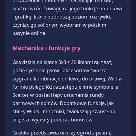
urządzeniach mobilnych. Oceniając ten slot,
warto zwrócić uwagę na jego funkcje bonusowe
i grafikę, które podnoszą poziom rozrywki,
czyniąc go solidnym wyborem w polskim
kasynie online.
Mechanika i funkcje gry
Gra działa na siatce 5x3 z 20 liniami выплат,
gdzie symbole psów i akcesoriów tworzą
wygrane kombinacje od lewej do prawej. Wild w
formie psiego łóżka zastępuje inne symbole, a
Scatter w postaci łapy uruchamia rundy
darmowych spinów. Dodatkowe funkcje, jak
sticky Wilds i mnożniki, zwiększają szanse na
większe wypłaty podczas bonusów.
Grafika przedstawia uroczy ogród z psami,